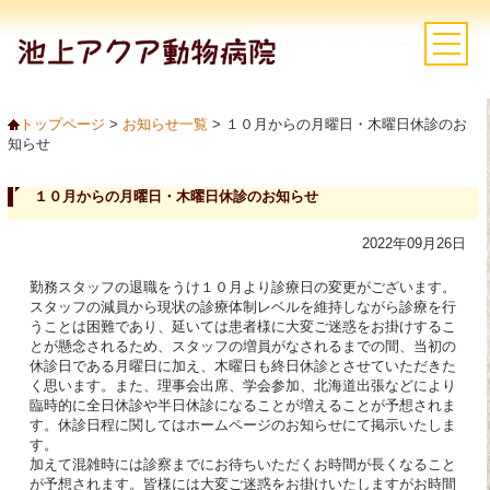
トップページ
>
お知らせ一覧
> １０月からの月曜日・木曜日休診のお
知らせ
１０月からの月曜日・木曜日休診のお知らせ
2022年09月26日
勤務スタッフの退職をうけ１０月より診療日の変更がございます。
スタッフの減員から現状の診療体制レベルを維持しながら診療を行
うことは困難であり、延いては患者様に大変ご迷惑をお掛けするこ
とが懸念されるため、スタッフの増員がなされるまでの間、当初の
休診日である月曜日に加え、木曜日も終日休診とさせていただきた
く思います。また、理事会出席、学会参加、北海道出張などにより
臨時的に全日休診や半日休診になることが増えることが予想されま
す。休診日程に関してはホームページのお知らせにて掲示いたしま
す。
加えて混雑時には診察までにお待ちいただくお時間が長くなること
が予想されます。皆様には大変ご迷惑をお掛けいたしますがお時間