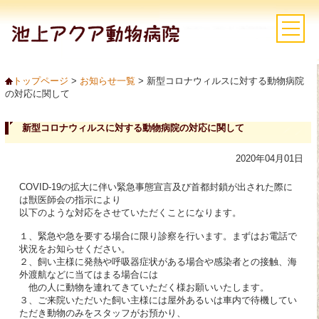
トップページ
>
お知らせ一覧
> 新型コロナウィルスに対する動物病院
の対応に関して
新型コロナウィルスに対する動物病院の対応に関して
2020年04月01日
COVID-19の拡大に伴い緊急事態宣言及び首都封鎖が出された際に
は獣医師会の指示により
以下のような対応をさせていただくことになります。
１、緊急や急を要する場合に限り診察を行います。まずはお電話で
状況をお知らせください。
２、飼い主様に発熱や呼吸器症状がある場合や感染者との接触、海
外渡航などに当てはまる場合には
他の人に動物を連れてきていただく様お願いいたします。
３、ご来院いただいた飼い主様には屋外あるいは車内で待機してい
ただき動物のみをスタッフがお預かり、